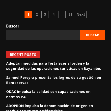
Posts
1
2
3
4
…
21
Next
pagination
Buscar
BUSCAR
RECENT POSTS
Adoptan medidas para fortalecer el orden y la
seguridad de las operaciones turísticas en Bayahibe.
Samuel Pereyra presenta los logros de su gestión en
Banreservas
ODAC impulsa la calidad con capacitaciones en
normas ISO
ADOPRON impulsa la denominación de origen en
Madrid con su ron emblemático