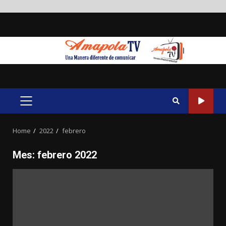
Skip
to
content
PRIMARY
MENU
Home
2022
febrero
Mes:
febrero 2022