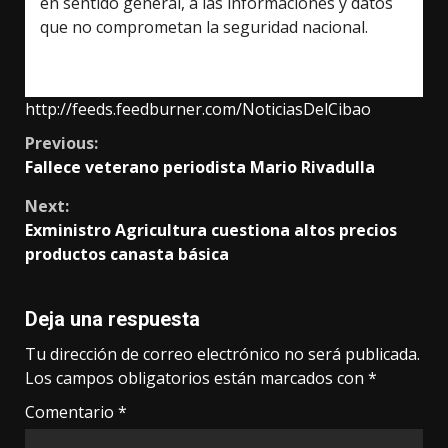
en sentido general, a las informaciones y datos
que no comprometan la seguridad nacional.
http://feeds.feedburner.com/NoticiasDelCibao
Continue
Previous:
Fallece veterano periodista Mario Rivadulla
Reading
Next:
Exministro Agricultura cuestiona altos precios
productos canasta básica
Deja una respuesta
Tu dirección de correo electrónico no será publicada.
Los campos obligatorios están marcados con
*
Comentario
*