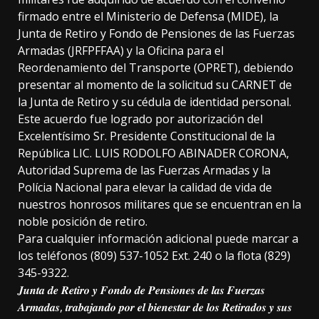
firmado entre el Ministerio de Defensa (MIDE), la
Junta de Retiro y Fondo de Pensiones de las Fuerzas
Armadas (JRFPFFAA) y la Oficina para el
Reordenamiento del Transporte (OPRET), debiendo
presentar al momento de la solicitud su CARNET de
la Junta de Retiro y su cédula de identidad personal.
Este acuerdo fue logrado por autorización del
Excelentísimo Sr. Presidente Constitucional de la
República LIC. LUIS RODOLFO ABINADER CORONA,
Autoridad Suprema de las Fuerzas Armadas y la
Polícia Nacional para elevar la calidad de vida de
nuestros honrosos militares que se encuentran en la
noble posición de retiro.
Para cualquier información adicional puede marcar a
los teléfonos (809) 537-1052 Ext. 240 o la flota (829)
345-9322.
𝑱𝒖𝒏𝒕𝒂 𝒅𝒆 𝑹𝒆𝒕𝒊𝒓𝒐 𝒚 𝑭𝒐𝒏𝒅𝒐 𝒅𝒆 𝑷𝒆𝒏𝒔𝒊𝒐𝒏𝒆𝒔 𝒅𝒆 𝒍𝒂𝒔 𝑭𝒖𝒆𝒓𝒛𝒂𝒔
𝑨𝒓𝒎𝒂𝒅𝒂𝒔, 𝒕𝒓𝒂𝒃𝒂𝒋𝒂𝒏𝒅𝒐 𝒑𝒐𝒓 𝒆𝒍 𝒃𝒊𝒆𝒏𝒆𝒔𝒕𝒂𝒓 𝒅𝒆 𝒍𝒐𝒔 𝑹𝒆𝒕𝒊𝒓𝒂𝒅𝒐𝒔 𝒚 𝒔𝒖𝒔