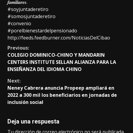
𝒇𝒂𝒎𝒊𝒍𝒊𝒂𝒓𝒆𝒔.
#soyjuntaderetiro
#somosjuntaderetiro
#convenio
#porelbienestardelpensionado
http://feeds.feedburner.com/NoticiasDelCibao
Continue
Previous:
COLEGIO DOMINICO-CHINO Y MANDARIN
Reading
CENTERS INSTITUTE SELLAN ALIANZA PARA LA
ENSEÑANZA DEL IDIOMA CHINO
Next:
Neney Cabrera anuncia Propeep ampliará en
2022 a 300 mil los beneficiarios en jornadas de
inclusión social
Deja una respuesta
Tu dirección de correo electrónico no será publicada.