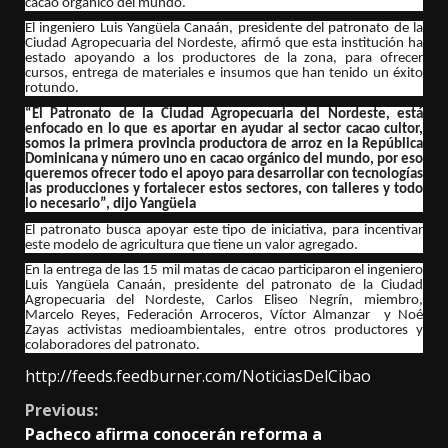
cacao orgánico del mundo.
El ingeniero Luis Yangüela Canaán, presidente del patronato de la
Ciudad Agropecuaria del Nordeste, afirmó que esta institución ha
estado apoyando a los productores de la zona, para ofrecer
cursos, entrega de materiales e insumos que han tenido un éxito
rotundo.
“El Patronato de la Ciudad Agropecuaria del Nordeste, está
enfocado en lo que es aportar en ayudar al sector cacao cultor,
somos la primera provincia productora de arroz en la República
Dominicana y número uno en cacao orgánico del mundo, por eso
queremos ofrecer todo el apoyo para desarrollar con tecnologías
las producciones y fortalecer estos sectores, con talleres y todo
lo necesario”, dijo Yangüela
El patronato busca apoyar este tipo de iniciativa, para incentivar
este modelo de agricultura que tiene un valor agregado.
En la entrega de las 15 mil matas de cacao participaron el ingeniero
Luis Yangüela Canaán, presidente del patronato de la Ciudad
Agropecuaria del Nordeste, Carlos Eliseo Negrín, miembro,
Marcelo Reyes, Federación Arroceros, Víctor Almanzar y Noé
Zayas activistas medioambientales, entre otros productores y
colaboradores del patronato.
http://feeds.feedburner.com/NoticiasDelCibao
Continue
Previous:
Pacheco afirma conocerán reforma a