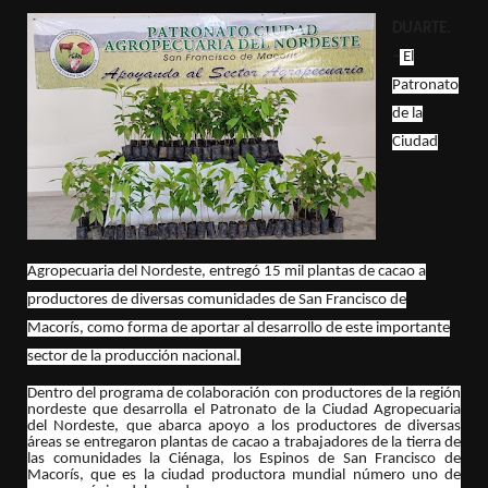
DUARTE.
–
El
Patronato
de la
Ciudad
Agropecuaria del Nordeste, entregó 15 mil plantas de cacao a
productores de diversas comunidades de San Francisco de
Macorís, como forma de aportar al desarrollo de este importante
sector de la producción nacional.
Dentro del programa de colaboración con productores de la región
nordeste que desarrolla el Patronato de la Ciudad Agropecuaria
del Nordeste, que abarca apoyo a los productores de diversas
áreas se entregaron plantas de cacao a trabajadores de la tierra de
las comunidades la Ciénaga, los Espinos de San Francisco de
Macorís, que es la ciudad productora mundial número uno de