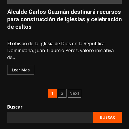
Alcalde Carlos Guzmán destinará recursos
para construcción de iglesias y celebración
de cultos
El obispo de la Iglesia de Dios en la República
Dominicana, Juan Tiburcio Pérez, valoró iniciativa
de...
Leer Mas
Posts
1
2
Next
pagination
Buscar
BUSCAR