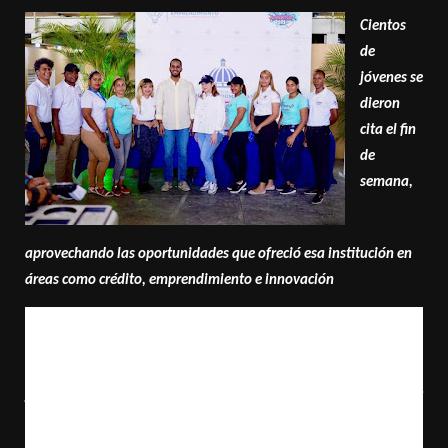
Cientos
de
jóvenes se
dieron
cita el fin
de
semana,
aprovechando las oportunidades que ofreció esa institución en
áreas como crédito, emprendimiento e innovación
Santo Domingo – El Ministerio de la Juventud cerró con éxito
la primera Feria de Emprendimiento y Juventud que se llevó a
cabo en el polideportivo de Los Alcarrizos, donde cientos de
jóvenes se dieron cita, marcando el inicio de esas ferias por
todo el país.