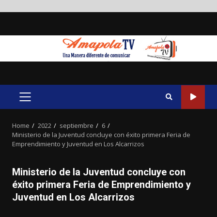
Skip
to
content
PRIMARY
MENU
Home
2022
septiembre
6
Ministerio de la Juventud concluye con éxito primera Feria de
Emprendimiento y Juventud en Los Alcarrizos
Ministerio de la Juventud concluye con
éxito primera Feria de Emprendimiento y
Juventud en Los Alcarrizos