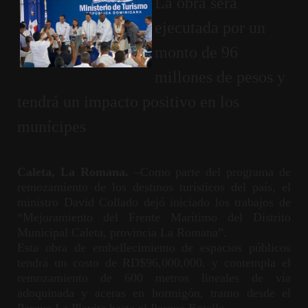
La obra será
ejecutada por un
monto de 96
millones de pesos y
tendrá un impacto positivo en los
munícipes
Caleta, La Romana.
–Como parte del programa de
remozamiento de los destinos turísticos del país, el
ministro David Collado dejó iniciado los trabajos de
“Mejoramiento del Frente Marítimo del Distrito
Municipal Caleta, provincia La Romana”.
Esta obra de embellecimiento de espacios públicos
tendrá un costo de RD$96,000,000. y contempla el
remozamiento de 600 metros lineales de vía
adoquinada y aceras en hormigón, tramo desde el