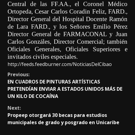
Central de las FF.AA.,
el Coronel Médico
Ortopeda, Cesar Carlos
Coradin
Feliz, FARD.,
Director General del Hosp
ital Docente Ramón
de Lara FARD.,
y los Señores Emilio Pérez
Director General de FARMACONAL y Juan
Carlos Gonzáles, Director Comercial; también
Oficiales Generales, Oficiales Superiores e
invitados civiles especiales.
http://feeds.feedburner.com/NoticiasDelCibao
Continue
Previous:
EN CUADROS DE PINTURAS ARTÍSTICAS
Reading
PRETENDÍAN ENVIAR A ESTADOS UNIDOS MÁS DE
UN KILO DE COCAÍNA
Next:
Propeep otorgará 30 becas para estudios
municipales de grado y posgrado en Unicaribe