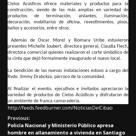
Cielos Acústicos ofrece materiales y productos para la
construcción, siendo de las más amplias en variedad de
productos de terminación, aislantes, iluminación,
decoración, mobiliarios de oficina, revestimientos, pisos,
baños y accesorios, entre otros.
Además de Oscar Morel y Xiomara Uribe estuvieron
presentes Michelle Joubert, directora general, Claudia Flech,
directora comercial quienes realizaron el corte simbólico de
la cinta que dejó formalmente inaugurado el nuevo local.
La bendición de las nuevas instalaciones estuvo a cargo del
Rvdo. Jimmy Drabckza, párroco de la comunidad.
Al finalizar el evento, ejecutivos e invitados apreciaron la
variedad de productos de Cielos Acústicos y disfrutaron de
un ambiente de franca camaradería.
http://feeds.feedburner.com/NoticiasDelCibao
Continue
Previous:
Policía Nacional y Ministerio Público apresa
Reading
hombre en allanamiento a vivienda en Santiago