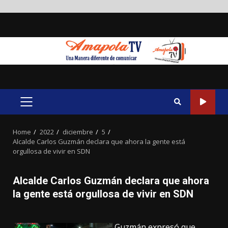
Skip
to
content
PRIMARY
MENU
Home
2022
diciembre
5
Alcalde Carlos Guzmán declara que ahora la gente está
orgullosa de vivir en SDN
Alcalde Carlos Guzmán declara que ahora
la gente está orgullosa de vivir en SDN
Guzmán expresó que