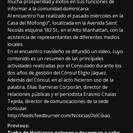
mucha prosperidad y éxitos en sus funciones de
informar a la comunidad dominicana.
Al encuentro fue realizado el pasado miércoles en la
Casa del Mofongo”, localizada en la Avenida Saint
Nicolás esquina 182 St., en el Alto Manhattan, con la
asistencia de representantes de diferentes medios
locales.
En el encuentro navideño se difundió un video, cuyo
contenido es un resumen de las principales
actividades realizadas por el Consulado durante los
dos años de gestión del Cónsul Eligio Jáquez.
Además del Cónsul, en el acto hicieron uso de la
palabra, Elías Barreras Corporán, director de
relaciones públicas y el periodista Erasmo Chalas
Tejeda, director de comunicaciones de la sede
consular.
http://feeds.feedburner.com/NoticiasDelCibao
Continue
Previous:
Turba de Haitianos golpean y desarman a cabo