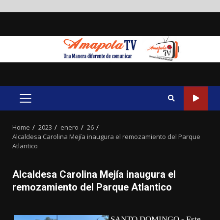
Skip
to
content
PRIMARY
MENU
Home
2023
enero
26
Alcaldesa Carolina Mejía inaugura el remozamiento del Parque
Atlantico
Alcaldesa Carolina Mejía inaugura el
remozamiento del Parque Atlantico
SANTO DOMINGO.- Este