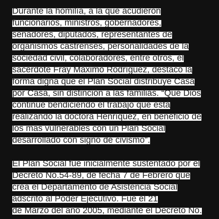
Durante la homilía, a la que acudieron
funcionarios, ministros, gobernadores,
senadores, diputados, representantes de
organismos castrenses, personalidades de la
sociedad civil, colaboradores, entre otros, el
sacerdote Fray Máximo Rodríguez, destacó la
forma digna que el Plan Social distribuye Casa
por Casa, sin distinción a las familias. “Que Dios
continúe bendiciendo el trabajo que está
realizando la doctora Henríquez, en beneficio de
los más vulnerables con un Plan Social
desarrollado con signo de civismo”.
El Plan Social fue inicialmente sustentado por el
Decreto No.54-89, de fecha 7 de Febrero que
crea el Departamento de Asistencia Social
adscrito al Poder Ejecutivo. Fue el 21
de
Marzo
del año 2005, mediante el Decreto No.