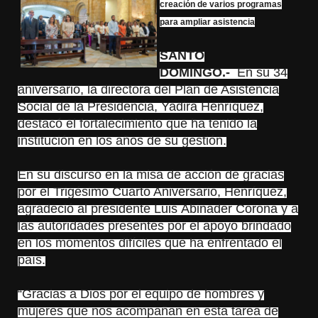
creación de varios programas
para ampliar asistencia
SANTO
DOMINGO.-
En su 34
aniversario, la directora del Plan de Asistencia
Social de la Presidencia, Yadira Henríquez,
destacó el fortalecimiento que ha tenido la
institución en los años de su gestión.
En su discurso en la misa de acción de gracias
por el Trigésimo Cuarto Aniversario, Henríquez,
agradeció al presidente Luis
Abinader
Corona y a
las autoridades presentes por el apoyo brindado
en los momentos difíciles que ha enfrentado el
país.
“Gracias a Dios por el equipo de hombres y
mujeres que nos acompañan en esta tarea de