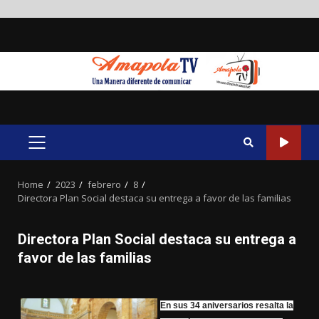
Skip
to
content
PRIMARY
MENU
Home
2023
febrero
8
Directora Plan Social destaca su entrega a favor de las familias
Directora Plan Social destaca su entrega a
favor de las familias
En sus 34 aniversarios resalta la