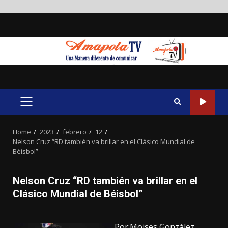
Skip
to
content
PRIMARY
MENU
Home
2023
febrero
12
Nelson Cruz “RD también va brillar en el Clásico Mundial de
Béisbol”
Nelson Cruz “RD también va brillar en el
Clásico Mundial de Béisbol”
Por:Moises González