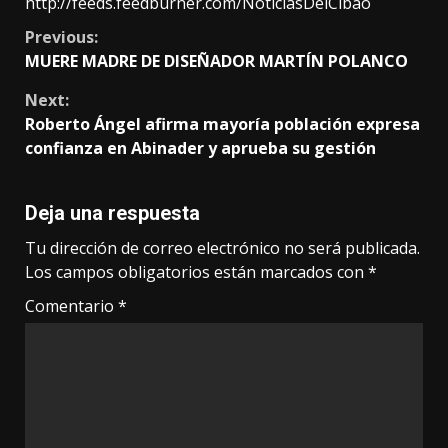
http://feeds.feedburner.com/NoticiasDelCibao
Continue
Previous:
MUERE MADRE DE DISEÑADOR MARTÍN POLANCO
Reading
Next:
Roberto Ángel afirma mayoría población expresa
confianza en Abinader y aprueba su gestión
Deja una respuesta
Tu dirección de correo electrónico no será publicada.
Los campos obligatorios están marcados con
*
Comentario
*