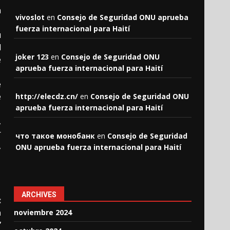
a
vivoslot
en
Consejo de Seguridad ONU aprueba
fuerza internacional para Haití
u
l
joker 123
en
Consejo de Seguridad ONU
e
aprueba fuerza internacional para Haití
e
e
http://elecdz.cn/
en
Consejo de Seguridad ONU
aprueba fuerza internacional para Haití
,
r
что такое монобанк
en
Consejo de Seguridad
,
ONU aprueba fuerza internacional para Haití
ARCHIVES
:
n
noviembre 2024
”