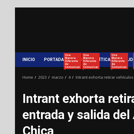
Skip
to
content
Una
Una
Una
Manera
Manera
Manera
INICIO
PORTADA
PAÍS
POLÍTICA
SALUD
Diferente
Diferente
Diferente
de
de
de
Comunicar
Comunicar
Comunicar
Home
2023
marzo
4
Intrant exhorta retirar vehículos
Intrant exhorta retir
entrada y salida del
Chica