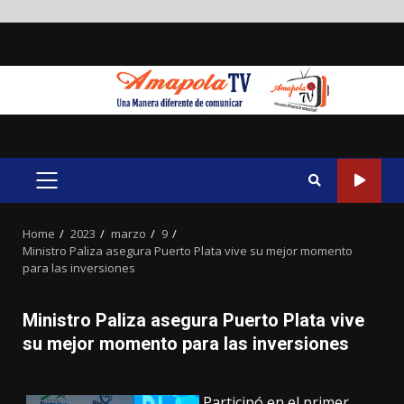
Skip
to
content
PRIMARY
MENU
Home
2023
marzo
9
Ministro Paliza asegura Puerto Plata vive su mejor momento
para las inversiones
Ministro Paliza asegura Puerto Plata vive
su mejor momento para las inversiones
Participó en el primer