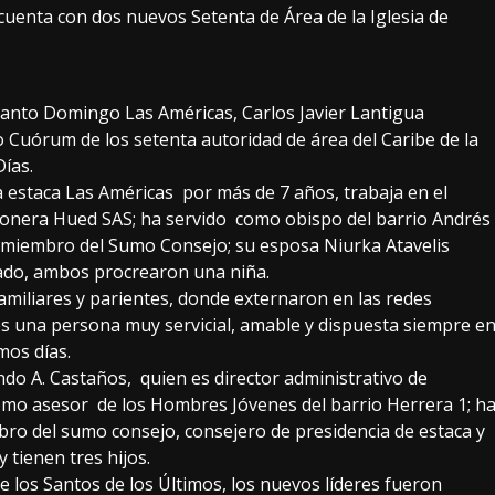
uenta con dos nuevos Setenta de Área de la Iglesia de
 Santo Domingo Las Américas, Carlos Javier Lantigua
Cuórum de los setenta autoridad de área del Caribe de la
 Días.
a estaca Las Américas por más de 7 años, trabaja en el
tonera Hued SAS; ha servido como obispo del barrio Andrés
y miembro del Sumo Consejo; su esposa Niurka Atavelis
vado, ambos procrearon una niña.
amiliares y parientes, donde externaron en las redes
es una persona muy servicial, amable y dispuesta siempre e
imos días.
do A. Castaños, quien es director administrativo de
mo asesor de los Hombres Jóvenes del barrio Herrera 1; h
ro del sumo consejo, consejero de presidencia de estaca y
 tienen tres hijos.
 de los Santos de los Últimos, los nuevos líderes fueron