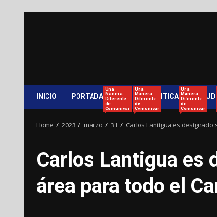
Skip
to
content
Una
Una
Una
Manera
Manera
Manera
INICIO
PORTADA
PAÍS
POLÍTICA
SALUD
Diferente
Diferente
Diferente
de
de
de
Comunicar
Comunicar
Comunicar
Home
2023
marzo
31
Carlos Lantigua es designado s
Carlos Lantigua es 
área para todo el Ca