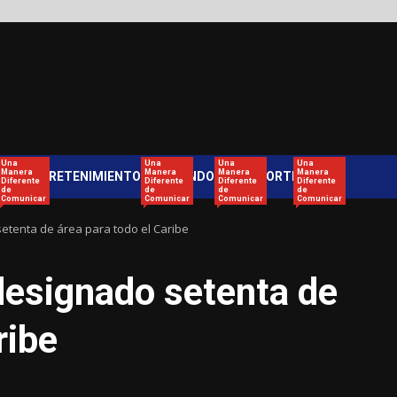
Una
Una
Una
Una
Manera
Manera
Manera
Manera
ENTRETENIMIENTO
MUNDO
DEPORTES
Diferente
Diferente
Diferente
Diferente
de
de
de
de
Comunicar
Comunicar
Comunicar
Comunicar
etenta de área para todo el Caribe
designado setenta de
ribe