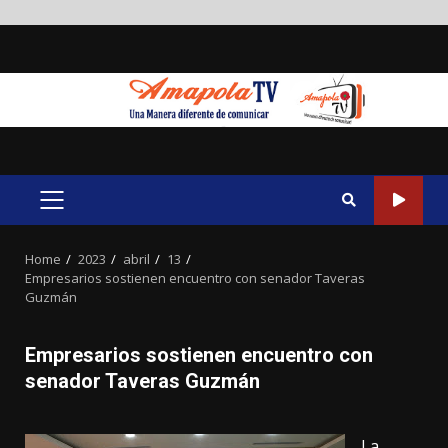
Skip
to
content
PRIMARY
MENU
Home
2023
abril
13
Empresarios sostienen encuentro con senador Taveras
Guzmán
Empresarios sostienen encuentro con
senador Taveras Guzmán
La