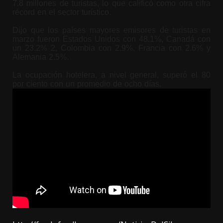
7.8 millones de turistas, lo que calificó como otra cifra
récord en el sector turístico.
Dijo que los países mayores emisores de turistas en
marzo fueron Estados Unidos con 48.1%, Canadá con
un 23.2% 2, Colombia con 2.9%, Francia con 2.6% y
Alemania 2.5%.
La ocupación hotelera, a nivel general, superó el 80
por ciento con un promedio de ocho días.