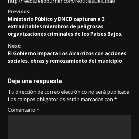
http://feeds.feedburner.com/NoticiasDelCibao
Continue
Previous:
Ministerio Público y DNCD capturan a 3
Reading
extraditables miembros de peligrosas
organizaciones criminales de los Países Bajos.
Next:
El Gobierno impacta Los Alcarrizos con acciones
sociales, obras y remozamiento del municipio
Deja una respuesta
Tu dirección de correo electrónico no será publicada.
Los campos obligatorios están marcados con
*
Comentario
*