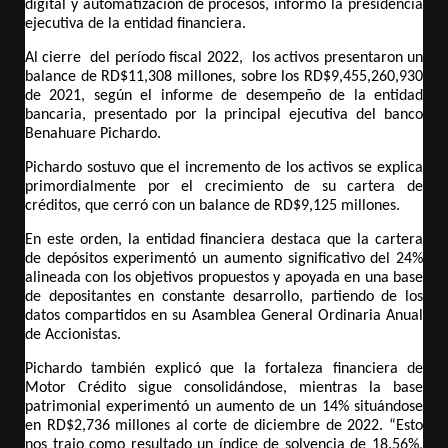
digital y automatización de procesos, informó la presidencia 
ejecutiva de la entidad financiera.
Al cierre  del período fiscal 2022,  los activos presentaron un 
balance de RD$11,308 millones, sobre los RD$9,455,260,930 
de 2021, según el informe de desempeño de la entidad 
bancaria, presentado por la principal ejecutiva del banco 
Benahuare Pichardo.
Pichardo sostuvo que el incremento de los activos se explica 
primordialmente por el crecimiento de su cartera de 
créditos, que cerró con un balance de RD$9,125 millones.
En este orden, la entidad financiera destaca que la cartera 
de depósitos experimentó un aumento significativo del 24% 
alineada con los objetivos propuestos y apoyada en una base 
de depositantes en constante desarrollo, partiendo de los 
datos compartidos en su Asamblea General Ordinaria Anual 
de Accionistas. 
Pichardo también explicó que la fortaleza financiera de 
Motor Crédito sigue consolidándose, mientras la base 
patrimonial experimentó un aumento de un 14% situándose 
en RD$2,736 millones al corte de diciembre de 2022. “Esto 
nos trajo como resultado un índice de solvencia de 18.56%, 