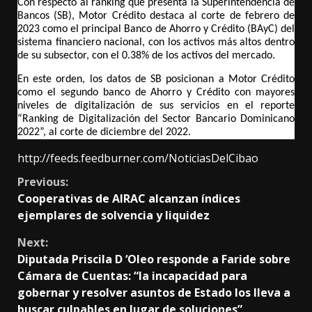
Con respecto al ranking que presenta la Superintendencia de 
Bancos (SB), Motor Crédito destaca al corte de febrero de 
2023 como el principal Banco de Ahorro y Crédito (BAyC) del 
sistema financiero nacional, con los activos más altos dentro 
de su subsector, con el 0.38% de los activos del mercado.
En este orden, los datos de SB posicionan a Motor Crédito 
como el segundo banco de Ahorro y Crédito con mayores 
niveles de digitalización de sus servicios en el reporte 
“Ranking de Digitalización del Sector Bancario Dominicano 
2022”, al corte de diciembre del 2022.
http://feeds.feedburner.com/NoticiasDelCibao
Continue
Previous:
Cooperativas de AIRAC alcanzan índices
Reading
ejemplares de solvencia y liquidez
Next:
Diputada Priscila D ‘Oleo responde a Faride sobre
Cámara de Cuentas: “la incapacidad para
gobernar y resolver asuntos de Estado los lleva a
buscar culpables en lugar de soluciones”