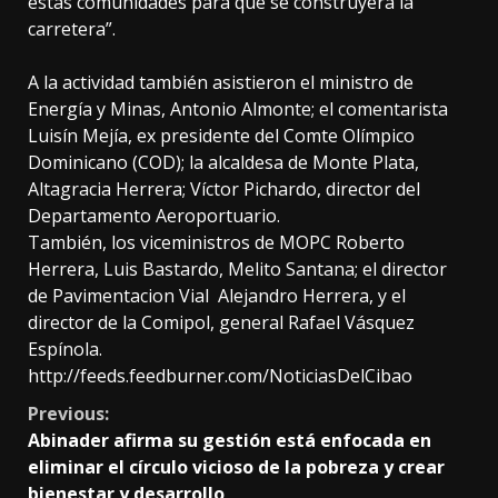
estas comunidades para que se construyera la
carretera”.
A la actividad también asistieron el ministro de
Energía y Minas, Antonio Almonte; el comentarista
Luisín Mejía, ex presidente del Comte Olímpico
Dominicano (COD); la alcaldesa de Monte Plata,
Altagracia Herrera; Víctor Pichardo, director del
Departamento Aeroportuario.
También, los viceministros de MOPC Roberto
Herrera, Luis Bastardo, Melito Santana; el director
de Pavimentacion Vial Alejandro Herrera, y el
director de la Comipol, general Rafael Vásquez
Espínola.
http://feeds.feedburner.com/NoticiasDelCibao
Continue
Previous:
Abinader afirma su gestión está enfocada en
Reading
eliminar el círculo vicioso de la pobreza y crear
bienestar y desarrollo