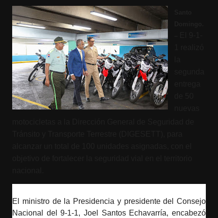
Santo
Domingo.
El 9-1-
–
1 realizó
la
segunda
entrega
de 50
nuevas
motocicletas a la Dirección General de Seguridad de
Tránsito y Transporte Terrestre (DIGESETT), para
alcanzar un total de 100 unidades asignadas, con el
objetivo de fortalecer la seguridad vial en el territorio
nacional.
El ministro de la Presidencia y presidente del Consejo
Nacional del 9-1-1, Joel Santos Echavarría, encabezó