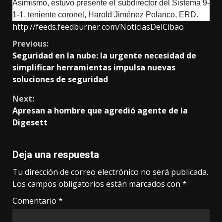
Asimismo, estuvo presente el subdirector del Sistema 9-
1-1, teniente coronel, Harold Jiménez Polanco, ERD.
http://feeds.feedburner.com/NoticiasDelCibao
Continue
Previous:
Seguridad en la nube: la urgente necesidad de
Reading
simplificar herramientas impulsa nuevas
soluciones de seguridad
Next:
Apresan a hombre que agredió agente de la
Digesett
Deja una respuesta
Tu dirección de correo electrónico no será publicada.
Los campos obligatorios están marcados con
*
Comentario
*