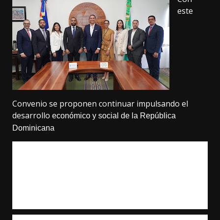
este
Convenio se proponen continuar impulsando el
desarrollo
económico y social
de la República
Dominicana
La Universidad Tecnológica de Santiago (UTESA) y
el
Consejo de Desarrollo Económico y Social de Santo
Domingo (CODESSD)
, firmaron
un Acuerdo
de
Cooperación Interinstitucional,
con la finalidad de
continuar impulsando el desarrollo
económico y
social
de la República Dominicana.
El Convenio fue firmado por el Ing.
Frank Rodríguez