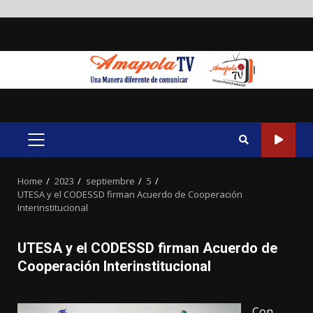
Skip
to
content
PRIMARY
MENU
Home
2023
septiembre
5
UTESA y el CODESSD firman Acuerdo de Cooperación
Interinstitucional
UTESA y el CODESSD firman Acuerdo de
Cooperación Interinstitucional
Con