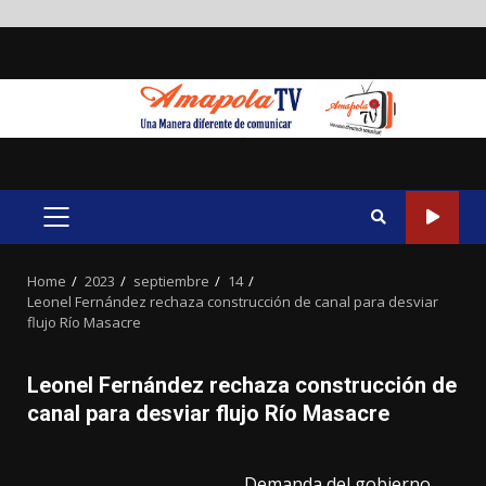
Skip
to
content
PRIMARY
MENU
Home
2023
septiembre
14
Leonel Fernández rechaza construcción de canal para desviar
flujo Río Masacre
Leonel Fernández rechaza construcción de
canal para desviar flujo Río Masacre
Demanda del gobierno