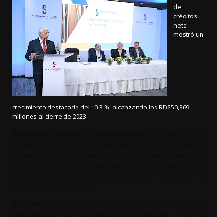
de
créditos
neta
mostró un
crecimiento destacado del 10.3 %, alcanzando los RD$50,369
millones al cierre de 2023
Santiago, República Dominicana
.- La Asociación
Cibao de Ahorros y Préstamos (ACAP) informó la
expansión de sus operaciones financieras durante el
año 2023, con un incremento del 16.1% en activos
totales, escalando de RD$73,255 millones a
RD$85,020 millones.
Este aumento se debió, principalmente, al robusto
crecimiento en la cartera de créditos y a la