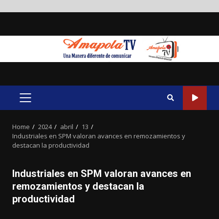
Skip
to
content
PRIMARY
MENU
Home
2024
abril
13
Industriales en SPM valoran avances en remozamientos y
destacan la productividad
Industriales en SPM valoran avances en
remozamientos y destacan la
productividad