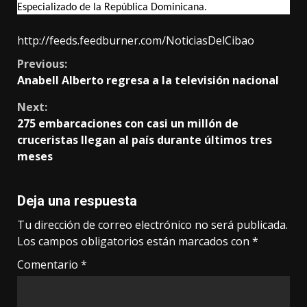
Especializado de la República Dominicana.
http://feeds.feedburner.com/NoticiasDelCibao
Continue
Previous:
Anabell Alberto regresa a la televisión nacional
Reading
Next:
275 embarcaciones con casi un millón de
cruceristas llegan al país durante últimos tres
meses
Deja una respuesta
Tu dirección de correo electrónico no será publicada.
Los campos obligatorios están marcados con
*
Comentario
*