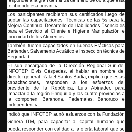
responder a la gran demanda de mano de obra que está
recibiendo esa provincia.
Los participantes recibieron sus certificados luego de
agotar las capacitaciones: Técnicas de las 5s para la
Mejora Continua, Desarrollo de Habilidades Esenciales
para el Servicio al Cliente e Higiene Manipulación e
Inocuidad de los Alimentos.
También, fueron capacitados en Buenas Prácticas para
Bartender, Salvamento Acuático e Inspección técnica de
Seguridad.
El sub encargado de la Dirección Regional Sur del
INFOTEP, Elvis Céspedes, al hablar en nombre del
director general, Rafael Santos Badía, explicó que estas
capacitaciones, responden a los
esfuerzos del
presidente de la República, Luis Abinader, para
impactar a la región Enriquillo y las cuatro provincias a
la componen: Barahona, Pedernales, Bahoruco e
Independencia.
Indicó que INFOTEP aunó esfuerzos con la Fundación
Genera ITM, para capacitar al capital humano que
pueda responder con calidad a la oferta laboral que se