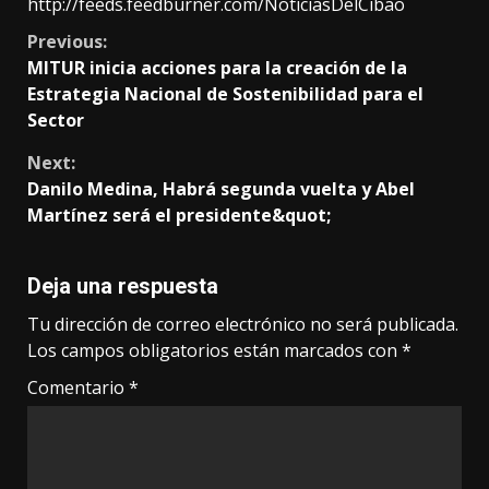
http://feeds.feedburner.com/NoticiasDelCibao
Continue
Previous:
MITUR inicia acciones para la creación de la
Reading
Estrategia Nacional de Sostenibilidad para el
Sector
Next:
Danilo Medina, Habrá segunda vuelta y Abel
Martínez será el presidente&quot;
Deja una respuesta
Tu dirección de correo electrónico no será publicada.
Los campos obligatorios están marcados con
*
Comentario
*