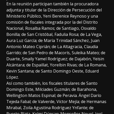
En la reunión participan también la procuradora
adjunta y titular de la Dirección de Persecución del
Ministerio Público, Yeni Berenice Reynoso y una
comisión de fiscales integrada por la del Distrito
Nacional, Rosalba Ramos; de Santiago, Osvaldo
Bonilla; de San Cristóbal, Fadulia Rosa; de La Vega,
Aura Luz García; de María Trinidad Sánchez, Juan
Antonio Mateo Ciprián; de La Altagracia, Claudia
Garrido; de San Pedro de Macorís, Suleika Mateo; de
Duarte, Smaily Yamel Rodríguez; de Dajabón, Yeisin
Alcántara; de Espaillat, Yorelbin Rivas; de La Romana,
Kevin Santana; de Santo Domingo Oeste, Eduard
López.
Así como también, los fiscales titulares de Santo
Domingo Este, Milciades Guzmán; de Barahona,
Wellington Matos Espinal; de Peravia. Ángel Darío
Tejeda Fabal; de Valverde, Víctor Mejía; de Hermanas
Mirabal, Zoila Agustina Rodríguez Ynfante; de
Puerto Plata, Kelmi Dúncan; Monseñor Nouel, Joel