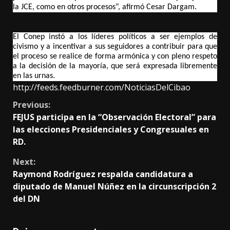
la JCE, como en otros procesos”, afirmó Cesar Dargam.
El Conep instó a los líderes políticos a ser ejemplos de
civismo y a incentivar a sus seguidores a contribuir para que
el proceso se realice de forma armónica y con pleno respeto
a la decisión de la mayoría, que será expresada libremente
en las urnas.
http://feeds.feedburner.com/NoticiasDelCibao
Continue
Previous:
FEJUS participa en la “Observación Electoral” para
Reading
las elecciones Presidenciales y Congresuales en
RD.
Next:
Raymond Rodríguez respalda candidatura a
diputado de Manuel Núñez en la circunscripción 2
del DN