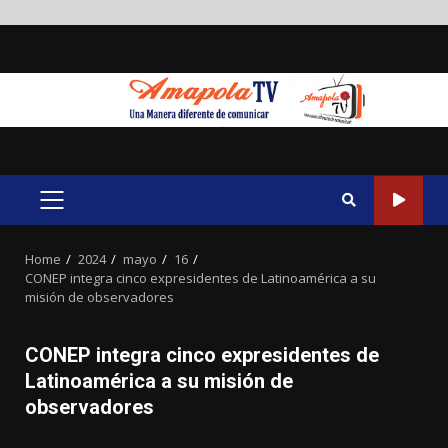
Skip
to
content
PRIMARY
MENU
Home
2024
mayo
16
CONEP integra cinco expresidentes de Latinoamérica a su
misión de observadores
CONEP integra cinco expresidentes de
Latinoamérica a su misión de
observadores