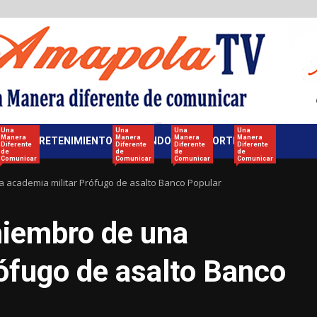
Una
Una
Una
Una
Manera
Manera
Manera
Manera
ENTRETENIMIENTO
MUNDO
DEPORTES
Diferente
Diferente
Diferente
Diferente
de
de
de
de
Comunicar
Comunicar
Comunicar
Comunicar
a academia militar Prófugo de asalto Banco Popular
miembro de una
ófugo de asalto Banco