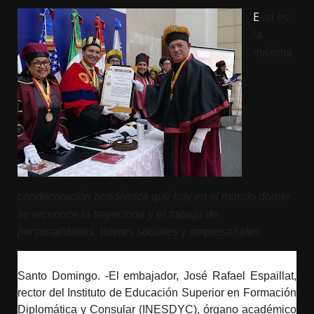
E
sta es
la
máxima
condecoración académica qué hay en el mundo donde
se reconoce la trayectoria y el trabajo de
personalidades, líderes sociales y empresariales
Santo Domingo. -El embajador, José Rafael Espaillat,
rector del Instituto de Educación Superior en Formación
Diplomática y Consular (INESDYC), órgano académico