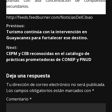
plantas con alta concentración de compuestos
secundarios.
http://feeds.feedburner.com/NoticiasDelCibao
Continue
Previous:
Turismo continúa con la intervención en
Reading
Guayacanes para fortalecer ese destino.
Next:
CEPM y CEB reconocidas en el catálogo de
prácticas prometedoras de CONEP y PNUD
Deja una respuesta
Tu dirección de correo electrónico no será publicada.
Los campos obligatorios están marcados con
*
Comentario
*