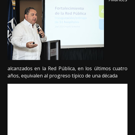
alcanzados en la Red Pública, en los últimos cuatro
años, equivalen al progreso típico de una década
Santo Domingo. – En los últimos cuatro años, la red sanitaria
del país ha logrado una transformación sin precedentes con
la inauguración y el remozamiento de 51 hospitales públicos
y más de 570 Centros de Atención Primaria distribuidos en
toda la geografía nacional.
Bajo la dirección del doctor Mario Lama, el Servicio
Nacional de Salud (SNS) ha superado ampliamente las metas