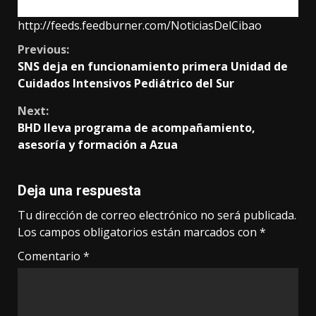
el desarrollo de esta comunidad.
http://feeds.feedburner.com/NoticiasDelCibao
Continue
Previous:
SNS deja en funcionamiento primera Unidad de
Reading
Cuidados Intensivos Pediátrico del Sur
Next:
BHD lleva programa de acompañamiento,
asesoría y formación a Azua
Deja una respuesta
Tu dirección de correo electrónico no será publicada.
Los campos obligatorios están marcados con
*
Comentario
*