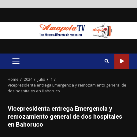
Skip
to
content
PRIMARY
MENU
Home
2024
julio
1
Vicepresidenta entrega Emergencia y remozamiento general de
dos hospitales en Bahoruco
Vicepresidenta entrega Emergencia y
remozamiento general de dos hospitales
en Bahoruco