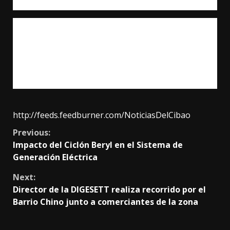
recuperar la producción normal.
Se estima que en el día de hoy el sistema eléctrico
recupere su normalidad y la población vuelva a
recibir energía en cantidad y calidad, dice la nota del
MEM, que dirige el ingeniero Antonio Almonte.
http://feeds.feedburner.com/NoticiasDelCibao
Continue
Previous:
Impacto del Ciclón Beryl en el Sistema de
Reading
Generación Eléctrica
Next:
Director de la DIGESETT realiza recorrido por el
Barrio Chino junto a comerciantes de la zona