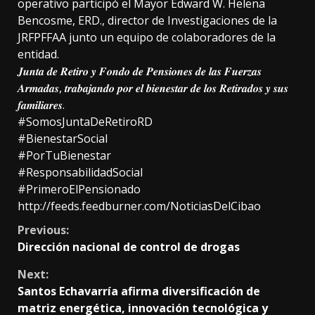
operativo participó el Mayor Edward W. Helena
Bencosme, ERD., director de Investigaciones de la
JRFPFFAA junto un equipo de colaboradores de la
entidad.
𝑱𝒖𝒏𝒕𝒂 𝒅𝒆 𝑹𝒆𝒕𝒊𝒓𝒐 𝒚 𝑭𝒐𝒏𝒅𝒐 𝒅𝒆 𝑷𝒆𝒏𝒔𝒊𝒐𝒏𝒆𝒔 𝒅𝒆 𝒍𝒂𝒔 𝑭𝒖𝒆𝒓𝒛𝒂𝒔
𝑨𝒓𝒎𝒂𝒅𝒂𝒔, 𝒕𝒓𝒂𝒃𝒂𝒋𝒂𝒏𝒅𝒐 𝒑𝒐𝒓 𝒆𝒍 𝒃𝒊𝒆𝒏𝒆𝒔𝒕𝒂𝒓 𝒅𝒆 𝒍𝒐𝒔 𝑹𝒆𝒕𝒊𝒓𝒂𝒅𝒐𝒔 𝒚 𝒔𝒖𝒔
𝒇𝒂𝒎𝒊𝒍𝒊𝒂𝒓𝒆𝒔.
#SomosJuntaDeRetiroRD
#BienestarSocial
#PorTuBienestar
#ResponsabilidadSocial
#PrimeroElPensionado
http://feeds.feedburner.com/NoticiasDelCibao
Continue
Previous:
Dirección nacional de control de drogas
Reading
Next:
Santos Echavarría afirma diversificación de
matriz energética, innovación tecnológica y