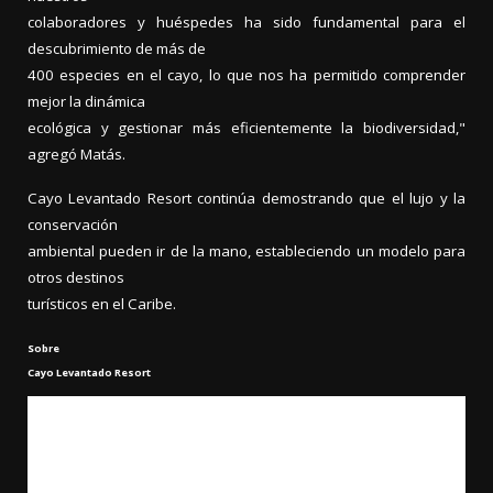
colaboradores y huéspedes ha sido fundamental para el
descubrimiento de más de
400 especies en el cayo, lo que nos ha permitido comprender
mejor la dinámica
ecológica y gestionar más eficientemente la biodiversidad,"
agregó Matás.
Cayo Levantado Resort continúa demostrando que el lujo y la
conservación
ambiental pueden ir de la mano, estableciendo un modelo para
otros destinos
turísticos en el Caribe.
Sobre
Cayo Levantado Resort
Cayo Levantado Resort se
asienta majestuosamente en una isla encantadora dentro de una isla paradisíaca.
El resort abarca la armonía perfecta de República Dominicana para crear una
experiencia verdaderamente única, escondida y elevada. La cultura y el estilo