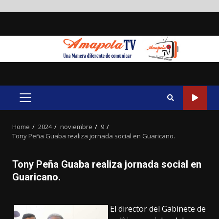
Skip
to
content
PRIMARY
MENU
Home
2024
noviembre
9
Tony Peña Guaba realiza jornada social en Guaricano.
Tony Peña Guaba realiza jornada social en
Guaricano.
El director del Gabinete de