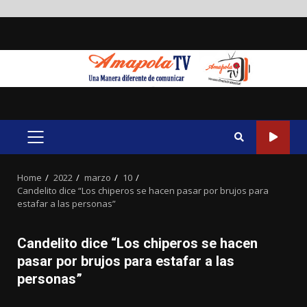
Skip
to
content
PRIMARY
MENU
Home
2022
marzo
10
Candelito dice “Los chiperos se hacen pasar por brujos para
estafar a las personas”
Candelito dice “Los chiperos se hacen
pasar por brujos para estafar a las
personas”