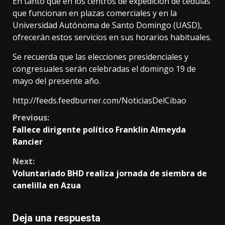
En tanto que en los centros de expedición de cédulas
que funcionan en plazas comerciales y en la
Universidad Autónoma de Santo Domingo (UASD),
ofrecerán estos servicios en sus horarios habituales.
Se recuerda que las elecciones presidenciales y
congresuales serán celebradas el domingo 19 de
mayo del presente año.
http://feeds.feedburner.com/NoticiasDelCibao
Continue
Previous:
Fallece dirigente político Franklin Almeyda
Reading
Rancier
Next:
Voluntariado BHD realiza jornada de siembra de
canelilla en Azua
Deja una respuesta