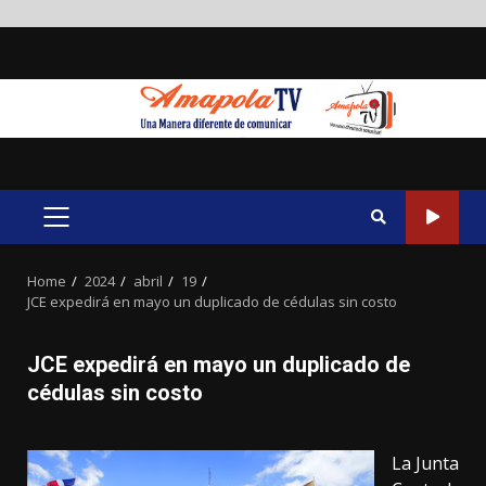
Skip
to
content
PRIMARY
MENU
Home
2024
abril
19
JCE expedirá en mayo un duplicado de cédulas sin costo
JCE expedirá en mayo un duplicado de
cédulas sin costo
La Junta